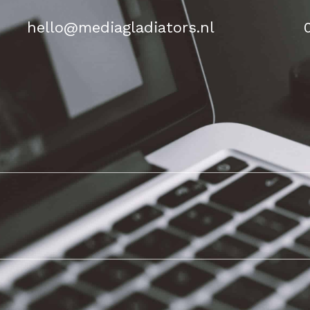
hello@mediagladiators.nl